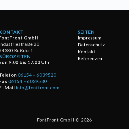
KONTAKT
SEITEN
FontFront GmbH
Impressum
Industriestraße 20
Datenschutz
64380 Roßdorf
Kontakt
BÜROZEITEN
Referenzen
von 9:00 bis 17:00 Uhr
Telefon
06154 – 6039520
Fax
06154 – 6039530
E -Mail
info@fontfront.com
FontFront GmbH © 2026