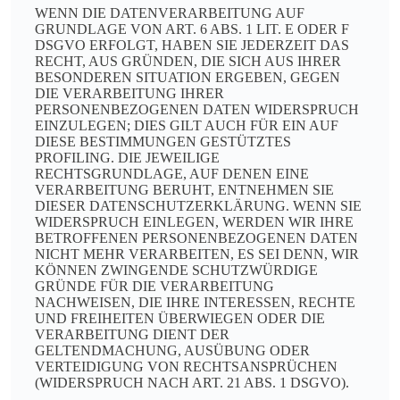
WENN DIE DATENVERARBEITUNG AUF
GRUNDLAGE VON ART. 6 ABS. 1 LIT. E ODER F
DSGVO ERFOLGT, HABEN SIE JEDERZEIT DAS
RECHT, AUS GRÜNDEN, DIE SICH AUS IHRER
BESONDEREN SITUATION ERGEBEN, GEGEN
DIE VERARBEITUNG IHRER
PERSONENBEZOGENEN DATEN WIDERSPRUCH
EINZULEGEN; DIES GILT AUCH FÜR EIN AUF
DIESE BESTIMMUNGEN GESTÜTZTES
PROFILING. DIE JEWEILIGE
RECHTSGRUNDLAGE, AUF DENEN EINE
VERARBEITUNG BERUHT, ENTNEHMEN SIE
DIESER DATENSCHUTZERKLÄRUNG. WENN SIE
WIDERSPRUCH EINLEGEN, WERDEN WIR IHRE
BETROFFENEN PERSONENBEZOGENEN DATEN
NICHT MEHR VERARBEITEN, ES SEI DENN, WIR
KÖNNEN ZWINGENDE SCHUTZWÜRDIGE
GRÜNDE FÜR DIE VERARBEITUNG
NACHWEISEN, DIE IHRE INTERESSEN, RECHTE
UND FREIHEITEN ÜBERWIEGEN ODER DIE
VERARBEITUNG DIENT DER
GELTENDMACHUNG, AUSÜBUNG ODER
VERTEIDIGUNG VON RECHTSANSPRÜCHEN
(WIDERSPRUCH NACH ART. 21 ABS. 1 DSGVO).