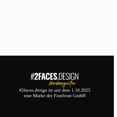
#2faces.design ist seit dem 1.10.2025
eine Marke der Fontfront GmbH