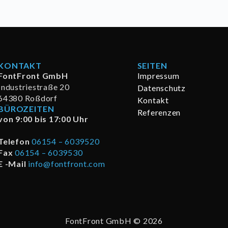
KONTAKT
SEITEN
FontFront GmbH
Impressum
Industriestraße 20
Datenschutz
64380 Roßdorf
Kontakt
BÜROZEITEN
Referenzen
von 9:00 bis 17:00 Uhr
Telefon
06154 – 6039520
Fax
06154 – 6039530
E -Mail
info@fontfront.com
FontFront GmbH © 2026