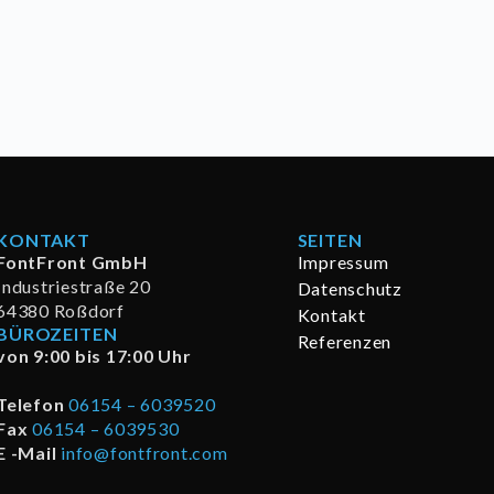
KONTAKT
SEITEN
FontFront GmbH
Impressum
Industriestraße 20
Datenschutz
64380 Roßdorf
Kontakt
BÜROZEITEN
Referenzen
von 9:00 bis 17:00 Uhr
Telefon
06154 – 6039520
Fax
06154 – 6039530
E -Mail
info@fontfront.com