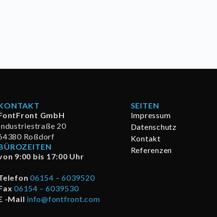
KONTAKT
SEITEN
FontFront GmbH
Impressum
Industriestraße 20
Datenschutz
64380 Roßdorf
Kontakt
BÜROZEITEN
Referenzen
von 9:00 bis 17:00 Uhr
Telefon
06154 – 6039520
Fax
06154 – 6039530
E -Mail
info@fontfront.com