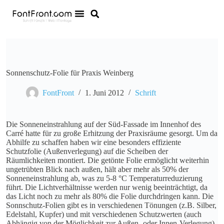
Sonnenschutz-Folie für Praxis Weinberg
FontFront
1. Juni 2012
Schrift
Die Sonneneinstrahlung auf der Süd-Fassade im Innenhof des
Carré hatte für zu große Erhitzung der Praxisräume gesorgt. Um da
Abhilfe zu schaffen haben wir eine besonders effiziente
Schutzfolie (Außenverlegung) auf die Scheiben der
Räumlichkeiten montiert. Die getönte Folie ermöglicht weiterhin
ungetrübten Blick nach außen, hält aber mehr als 50% der
Sonneneinstrahlung ab, was zu 5-8 °C Temperaturreduzierung
führt. Die Lichtverhältnisse werden nur wenig beeinträchtigt, da
das Licht noch zu mehr als 80% die Folie durchdringen kann. Die
Sonnschutz-Folien gibt es in verschiedenen Tönungen (z.B. Silber,
Edelstahl, Kupfer) und mit verschiedenen Schutzwerten (auch
Abhängig von der Möglichkeit zur Außen- oder Innen-Verlegung).