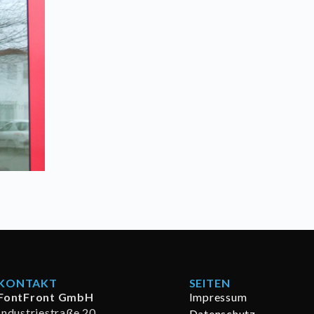
KONTAKT
SEITEN
FontFront GmbH
Impressum
Industriestraße 20
Datenschutz