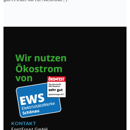
KONTAKT
FontFront GmbH