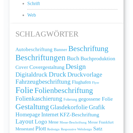
Schrift
Web
SCHLAGWÖRTER
Beschriftung
Autobeschriftung
Banner
Beschriftungen
Buch
Buchproduktion
Design
Cover
Covergestaltung
Druck
Digitaldruck
Druckvorlage
Fahrzeugbeschriftung
Flughafen
Flyer
Folie
Folienbeschriftung
Folienkaschierung
gegossene Folie
Folierung
Gestaltung
Grafik
Glasdekorfolie
Homepage
Internet
KFZ-Beschriftung
Layout
Logo
Messe
Messe Frankfurt
Messe-Beschriftung
Plott
Satz
Messestand
Redesign
Responsive Webdesign