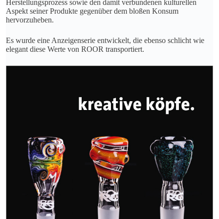
Herstellungsprozess sowie den damit verbundenen kulturellen
Aspekt seiner Produkte gegenüber dem bloßen Konsum
hervorzuheben.
Es wurde eine Anzeigenserie entwickelt, die ebenso schlicht wie
elegant diese Werte von ROOR transportiert.