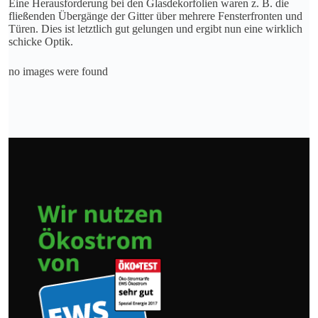
Eine Herausforderung bei den Glasdekorfolien waren z. B. die
fließenden Übergänge der Gitter über mehrere Fensterfronten und
Türen. Dies ist letztlich gut gelungen und ergibt nun eine wirklich
schicke Optik.
no images were found