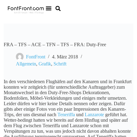
FRA – TFS – ACE – TFN – TFS – FRA: Duty-Free
FontFront
4. März 2018
Allgemein
,
Grafik
,
Schrift
In den verschiedenen Flughäfen auf den Kanaren und in Frankfurt
konnten wir zeitgleich (für unterschiedliche Auftraggeber) zum
Monatswechsel in den Duty-Free-Shops Dekorationen,
Bodenfolien, Möbel-Verkleidungen und einiges mehr umsetzen.
Leider dürfen wir hier keine Details nennen oder zeigen. Dafür
gibts aber einige Fotos von ein paar Impressionen des Kanaren-
Trips, der uns diesmal nach
Teneriffa
und
Lanzarote
geführt hat.
Wetter-bedingt hatten wir bereits auf dem Hinflug und später auf
dem Flug zwischen Teneriffa und Lanzarote schon mit
Verspätungen zu tun, was uns jedoch nicht davon abhalten konnte
die Ausführung termingerecht umzusetzen. Auf Teneriffa hatten