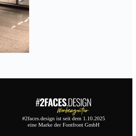
#2faces.design ist seit dem 1.10.2025
eine Marke der Fontfront GmbH