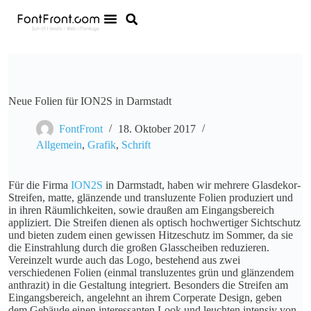
Neue Folien für ION2S in Darmstadt
FontFront
18. Oktober 2017
Allgemein
,
Grafik
,
Schrift
Für die Firma
ION2S
in Darmstadt, haben wir mehrere Glasdekor-
Streifen, matte, glänzende und transluzente Folien produziert und
in ihren Räumlichkeiten, sowie draußen am Eingangsbereich
appliziert. Die Streifen dienen als optisch hochwertiger Sichtschutz
und bieten zudem einen gewissen Hitzeschutz im Sommer, da sie
die Einstrahlung durch die großen Glasscheiben reduzieren.
Vereinzelt wurde auch das Logo, bestehend aus zwei
verschiedenen Folien (einmal transluzentes grün und glänzendem
anthrazit) in die Gestaltung integriert. Besonders die Streifen am
Eingangsbereich, angelehnt an ihrem Corperate Design, geben
dem Gebäude einen interessanten Look und leuchten intensiv von