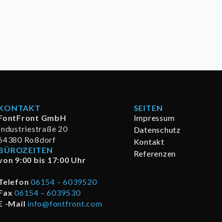
KONTAKT
SEITEN
FontFront GmbH
Impressum
Industriestraße 20
Datenschutz
64380 Roßdorf
Kontakt
BÜROZEITEN
Referenzen
von 9:00 bis 17:00 Uhr
Telefon
06154 – 6039520
Fax
06154 – 6039530
E -Mail
info@fontfront.com