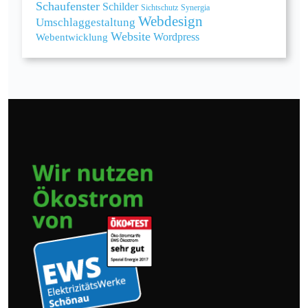
Schaufenster
Schilder
Sichtschutz
Synergia
Webdesign
Umschlaggestaltung
Website
Webentwicklung
Wordpress