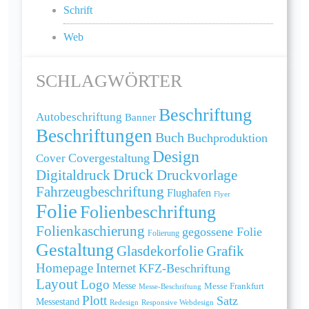
Schrift
Web
SCHLAGWÖRTER
Beschriftung
Autobeschriftung
Banner
Beschriftungen
Buch
Buchproduktion
Design
Cover
Covergestaltung
Druck
Digitaldruck
Druckvorlage
Fahrzeugbeschriftung
Flughafen
Flyer
Folie
Folienbeschriftung
Folienkaschierung
gegossene Folie
Folierung
Gestaltung
Grafik
Glasdekorfolie
Homepage
Internet
KFZ-Beschriftung
Layout
Logo
Messe
Messe Frankfurt
Messe-Beschriftung
Plott
Satz
Messestand
Redesign
Responsive Webdesign