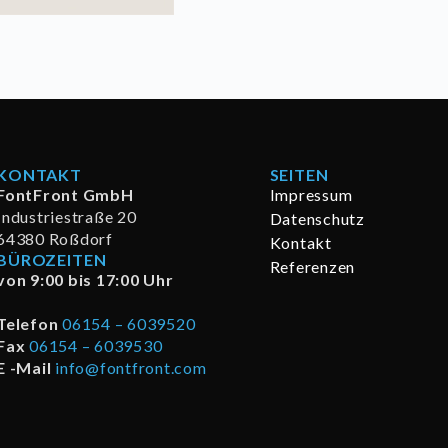
KONTAKT
SEITEN
FontFront GmbH
Impressum
Industriestraße 20
Datenschutz
64380 Roßdorf
Kontakt
BÜROZEITEN
Referenzen
von 9:00 bis 17:00 Uhr
Telefon
06154 – 6039520
Fax
06154 – 6039530
E -Mail
info@fontfront.com