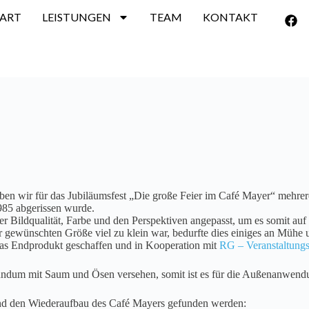
TART
LEISTUNGEN
TEAM
KONTAKT
aben wir für das Jubiläumsfest „Die große Feier im Café Mayer“ mehrer
985 abgerissen wurde.
der Bildqualität, Farbe und den Perspektiven angepasst, um es somit 
r gewünschten Größe viel zu klein war, bedurfte dies einiges an Mühe u
das Endprodukt geschaffen und in Kooperation mit
RG – Veranstaltungs
dum mit Saum und Ösen versehen, somit ist es für die Außenanwendung
nd den Wiederaufbau des Café Mayers gefunden werden: