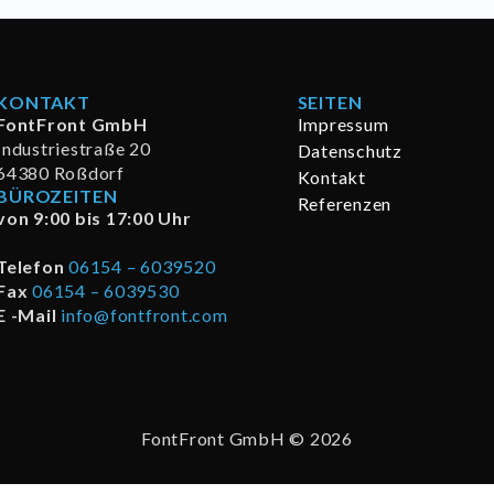
KONTAKT
SEITEN
FontFront GmbH
Impressum
Industriestraße 20
Datenschutz
64380 Roßdorf
Kontakt
BÜROZEITEN
Referenzen
von 9:00 bis 17:00 Uhr
Telefon
06154 – 6039520
Fax
06154 – 6039530
E -Mail
info@fontfront.com
FontFront GmbH © 2026