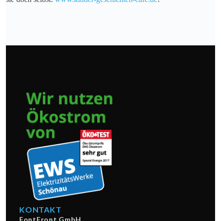
KONTAKT
FontFront GmbH