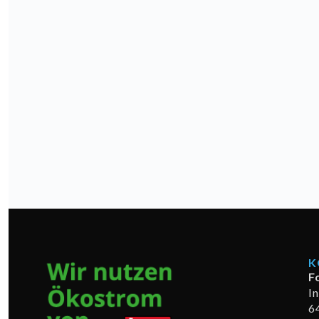
K
F
I
6