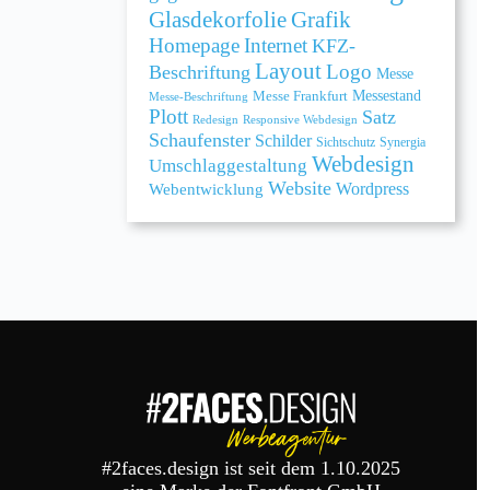
Grafik
Glasdekorfolie
Homepage
Internet
KFZ-
Layout
Logo
Beschriftung
Messe
Messe Frankfurt
Messestand
Messe-Beschriftung
Plott
Satz
Redesign
Responsive Webdesign
Schaufenster
Schilder
Sichtschutz
Synergia
Webdesign
Umschlaggestaltung
Website
Webentwicklung
Wordpress
#2faces.design ist seit dem 1.10.2025