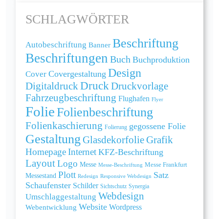
SCHLAGWÖRTER
Beschriftung
Autobeschriftung
Banner
Beschriftungen
Buch
Buchproduktion
Design
Cover
Covergestaltung
Druck
Digitaldruck
Druckvorlage
Fahrzeugbeschriftung
Flughafen
Flyer
Folie
Folienbeschriftung
Folienkaschierung
gegossene Folie
Folierung
Gestaltung
Grafik
Glasdekorfolie
Homepage
Internet
KFZ-Beschriftung
Layout
Logo
Messe
Messe Frankfurt
Messe-Beschriftung
Plott
Satz
Messestand
Redesign
Responsive Webdesign
Schaufenster
Schilder
Sichtschutz
Synergia
Webdesign
Umschlaggestaltung
Website
Webentwicklung
Wordpress