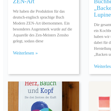
ZEN-Art
Buchhe
„Backe
Wir haben die Produktion für das
Lupine
deutsch-englisch sprachige Buch
Modern ZEN-Art übernommen. Ein
Die gesamt
besonderes Augenmerk wurde auf die
ein Kochbu
Aquarelle des Zen-Meisters Zensho
haben wir
gelegt, sodass diese
dabei für 
Herstellun
Weiterlesen »
„Backen u
Weiterle