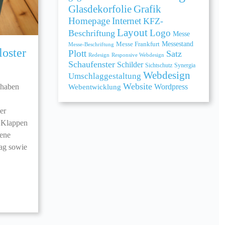
Grafik
Glasdekorfolie
Homepage
Internet
KFZ-
Layout
Logo
Beschriftung
Messe
Messe Frankfurt
Messestand
Messe-Beschriftung
loster
Plott
Satz
Redesign
Responsive Webdesign
Schaufenster
Schilder
Sichtschutz
Synergia
Webdesign
Umschlaggestaltung
Website
Webentwicklung
Wordpress
 haben
er
t Klappen
dene
ag sowie