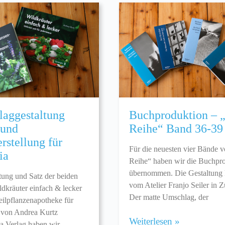
aggestaltung
Buchproduktion – 
 und
Reihe“ Band 36-39
rstellung für
Für die neuesten vier Bände 
ia
Reihe“ haben wir die Buchpr
übernommen. Die Gestaltung
tung und Satz der beiden
vom Atelier Franjo Seiler in Z
dkräuter einfach & lecker
Der matte Umschlag, der
ilpflanzenapotheke für
 von Andrea Kurtz
Weiterlesen »
a Verlag haben wir