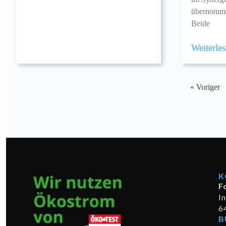
übernommen
Beide
Weiterle
« Voriger
K
F
I
6
B