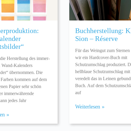
erproduktion:
Buchherstellung: K
alender
Sion – Réserve
sbilder“
Für das Weingut zum Sternen
wir ein Hardcover-Buch mit
die Herstellung des immer-
Schutzumschlag produziert. D
 Wand-Kalenders
hellblaue Schutzumschlag mi
lder“ übernommen. Die
veredelt das in Leinen gebun
en Farben kommen auf dem
Buch. Auf dem Schutzumschl
enen Papier sehr schön
auf
Der immerwährende
ann jedes Jahr
Weiterlesen »
sen »