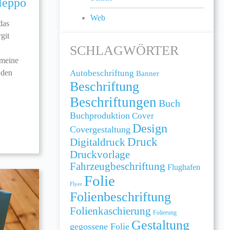
leppo
Web
das
git
SCHLAGWÖRTER
emeine
Autobeschriftung
 den
Banner
Beschriftung
Beschriftungen
Buch
Buchproduktion
Cover
Design
Covergestaltung
Druck
Digitaldruck
Druckvorlage
Fahrzeugbeschriftung
Flughafen
Folie
Flyer
Folienbeschriftung
Folienkaschierung
Folierung
Gestaltung
gegossene Folie