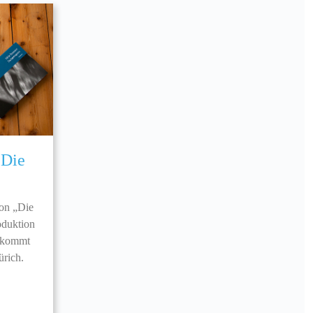
„Die
von „Die
oduktion
 kommt
ürich.