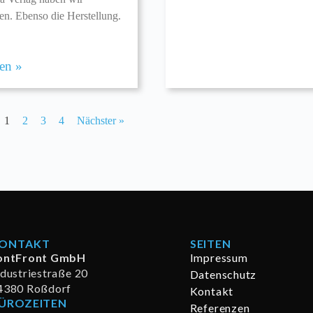
. Ebenso die Herstellung.
sen »
1
2
3
4
Nächster »
ONTAKT
SEITEN
ontFront GmbH
Impressum
ndustriestraße 20
Datenschutz
4380 Roßdorf
Kontakt
ÜROZEITEN
Referenzen