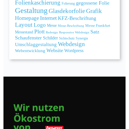
Folienkaschierung
gegossene Folie
Folierung
Gestaltung
Grafik
Glasdekorfolie
Homepage
Internet
KFZ-Beschriftung
Layout
Logo
Messe
Messe Frankfurt
Messe-Beschriftung
Plott
Satz
Messestand
Redesign
Responsive Webdesign
Schaufenster
Schilder
Sichtschutz
Synergia
Webdesign
Umschlaggestaltung
Website
Webentwicklung
Wordpress