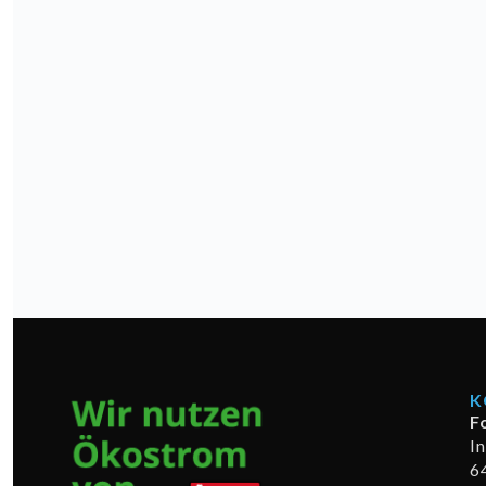
K
F
I
6