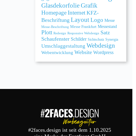
Grafik
Glasdekorfolie
Homepage
Internet
KFZ-
Layout
Logo
Beschriftung
Messe
Messe Frankfurt
Messestand
Messe-Beschriftung
Plott
Satz
Redesign
Responsive Webdesign
Schaufenster
Schilder
Sichtschutz
Synergia
Webdesign
Umschlaggestaltung
Website
Webentwicklung
Wordpress
#2faces.design ist seit dem 1.10.2025