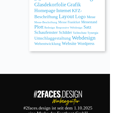
Grafik
Glasdekorfolie
Homepage
Internet
KFZ-
Layout
Logo
Beschriftung
Messe
Messe Frankfurt
Messestand
Messe-Beschriftung
Plott
Satz
Redesign
Responsive Webdesign
Schaufenster
Schilder
Sichtschutz
Synergia
Webdesign
Umschlaggestaltung
Website
Webentwicklung
Wordpress
#2faces.design ist seit dem 1.10.2025