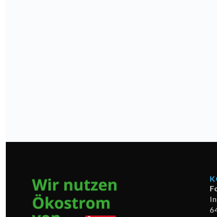
K
F
I
6