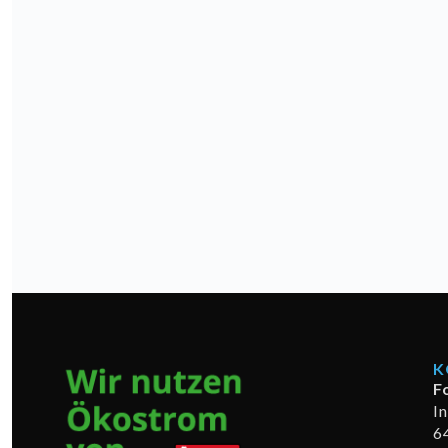
K
F
I
6