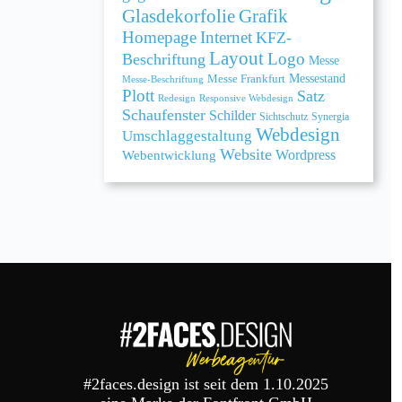
Grafik
Glasdekorfolie
Homepage
Internet
KFZ-
Layout
Logo
Beschriftung
Messe
Messe Frankfurt
Messestand
Messe-Beschriftung
Plott
Satz
Redesign
Responsive Webdesign
Schaufenster
Schilder
Sichtschutz
Synergia
Webdesign
Umschlaggestaltung
Website
Webentwicklung
Wordpress
#2faces.design ist seit dem 1.10.2025