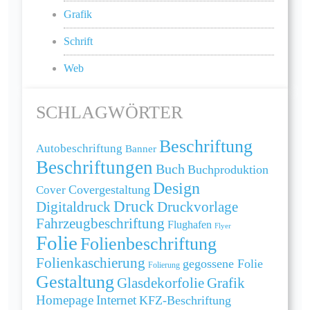
Grafik
Schrift
Web
SCHLAGWÖRTER
Beschriftung
Autobeschriftung
Banner
Beschriftungen
Buch
Buchproduktion
Design
Cover
Covergestaltung
Druck
Digitaldruck
Druckvorlage
Fahrzeugbeschriftung
Flughafen
Flyer
Folie
Folienbeschriftung
Folienkaschierung
gegossene Folie
Folierung
Gestaltung
Grafik
Glasdekorfolie
Homepage
Internet
KFZ-Beschriftung