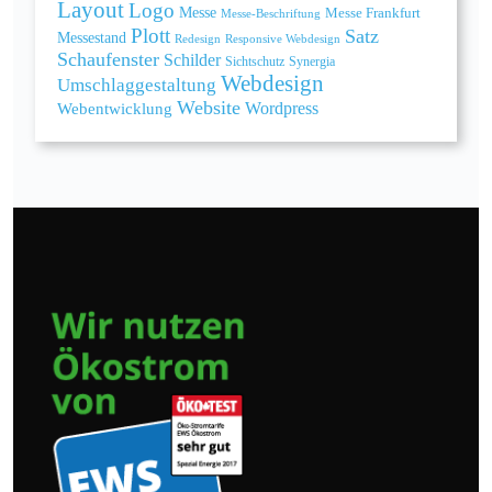
Layout
Logo
Messe
Messe Frankfurt
Messe-Beschriftung
Plott
Satz
Messestand
Redesign
Responsive Webdesign
Schaufenster
Schilder
Sichtschutz
Synergia
Webdesign
Umschlaggestaltung
Website
Webentwicklung
Wordpress