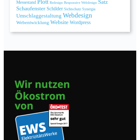
Plott
Satz
Messestand
Redesign
Responsive Webdesign
Schaufenster
Schilder
Sichtschutz
Synergia
Webdesign
Umschlaggestaltung
Website
Webentwicklung
Wordpress