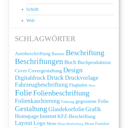
Schrift
Web
SCHLAGWÖRTER
Beschriftung
Autobeschriftung
Banner
Beschriftungen
Buch
Buchproduktion
Design
Cover
Covergestaltung
Druck
Digitaldruck
Druckvorlage
Fahrzeugbeschriftung
Flughafen
Flyer
Folie
Folienbeschriftung
Folienkaschierung
gegossene Folie
Folierung
Gestaltung
Grafik
Glasdekorfolie
Homepage
Internet
KFZ-Beschriftung
Layout
Logo
Messe
Messe Frankfurt
Messe-Beschriftung