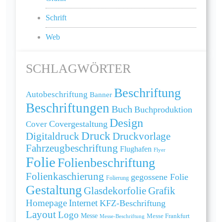
Schrift
Web
SCHLAGWÖRTER
Beschriftung
Autobeschriftung
Banner
Beschriftungen
Buch
Buchproduktion
Design
Cover
Covergestaltung
Druck
Digitaldruck
Druckvorlage
Fahrzeugbeschriftung
Flughafen
Flyer
Folie
Folienbeschriftung
Folienkaschierung
gegossene Folie
Folierung
Gestaltung
Grafik
Glasdekorfolie
Homepage
Internet
KFZ-Beschriftung
Layout
Logo
Messe
Messe Frankfurt
Messe-Beschriftung