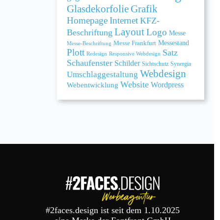
Grafik
Glasdekorfolie
Homepage
Internet
KFZ-
Layout
Logo
Beschriftung
Messe
Messe Frankfurt
Messestand
Messe-Beschriftung
Plott
Satz
Redesign
Responsive Webdesign
Schaufenster
Schilder
Sichtschutz
Synergia
Webdesign
Umschlaggestaltung
Website
Webentwicklung
Wordpress
#2faces.design ist seit dem 1.10.2025