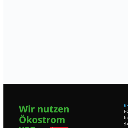
K
F
I
6