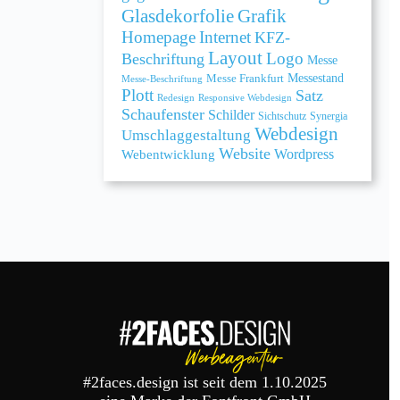
Grafik
Glasdekorfolie
Homepage
Internet
KFZ-
Layout
Logo
Beschriftung
Messe
Messe Frankfurt
Messestand
Messe-Beschriftung
Plott
Satz
Redesign
Responsive Webdesign
Schaufenster
Schilder
Sichtschutz
Synergia
Webdesign
Umschlaggestaltung
Website
Webentwicklung
Wordpress
#2faces.design ist seit dem 1.10.2025