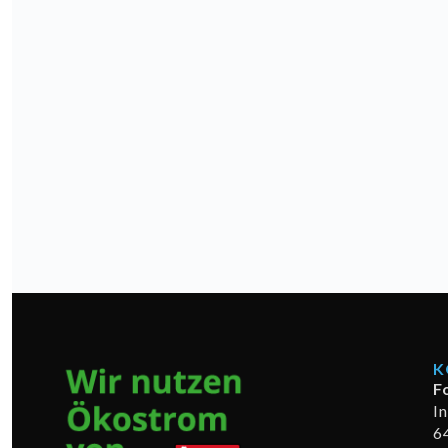
K
F
I
6