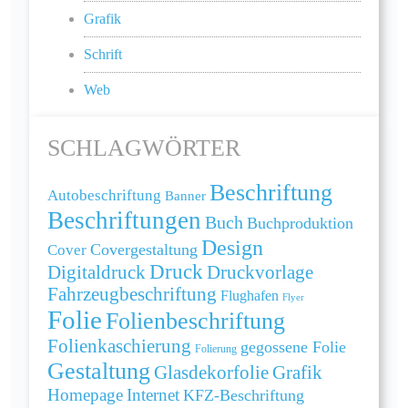
Grafik
Schrift
Web
SCHLAGWÖRTER
Beschriftung
Autobeschriftung
Banner
Beschriftungen
Buch
Buchproduktion
Design
Cover
Covergestaltung
Druck
Digitaldruck
Druckvorlage
Fahrzeugbeschriftung
Flughafen
Flyer
Folie
Folienbeschriftung
Folienkaschierung
gegossene Folie
Folierung
Gestaltung
Grafik
Glasdekorfolie
Homepage
Internet
KFZ-Beschriftung