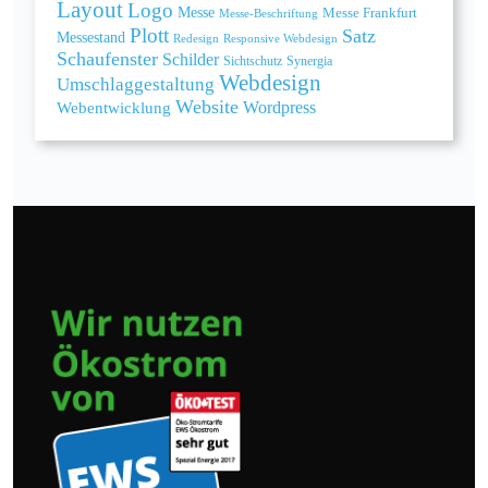
Layout
Logo
Messe
Messe Frankfurt
Messe-Beschriftung
Plott
Satz
Messestand
Redesign
Responsive Webdesign
Schaufenster
Schilder
Sichtschutz
Synergia
Webdesign
Umschlaggestaltung
Website
Webentwicklung
Wordpress