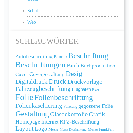
Schrift
Web
SCHLAGWÖRTER
Beschriftung
Autobeschriftung
Banner
Beschriftungen
Buch
Buchproduktion
Design
Cover
Covergestaltung
Druck
Digitaldruck
Druckvorlage
Fahrzeugbeschriftung
Flughafen
Flyer
Folie
Folienbeschriftung
Folienkaschierung
gegossene Folie
Folierung
Gestaltung
Grafik
Glasdekorfolie
Homepage
Internet
KFZ-Beschriftung
Layout
Logo
Messe
Messe Frankfurt
Messe-Beschriftung