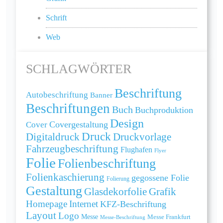
Schrift
Web
SCHLAGWÖRTER
Beschriftung
Autobeschriftung
Banner
Beschriftungen
Buch
Buchproduktion
Design
Cover
Covergestaltung
Druck
Digitaldruck
Druckvorlage
Fahrzeugbeschriftung
Flughafen
Flyer
Folie
Folienbeschriftung
Folienkaschierung
gegossene Folie
Folierung
Gestaltung
Grafik
Glasdekorfolie
Homepage
Internet
KFZ-Beschriftung
Layout
Logo
Messe
Messe Frankfurt
Messe-Beschriftung