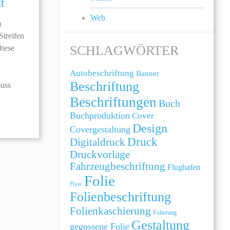
t
Web
m
treifen
SCHLAGWÖRTER
Diese
Autobeschriftung
Banner
Beschriftung
muss
Beschriftungen
Buch
Buchproduktion
Cover
Design
Covergestaltung
Druck
Digitaldruck
Druckvorlage
Fahrzeugbeschriftung
Flughafen
Folie
Flyer
Folienbeschriftung
Folienkaschierung
Folierung
Gestaltung
gegossene Folie