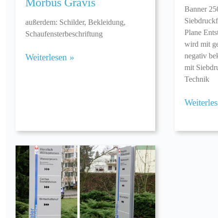
Morbus Gravis
Banner 25
Siebdruck
außerdem: Schilder, Bekleidung,
Plane Ent
Schaufensterbeschriftung
wird mit g
negativ be
Weiterlesen »
mit Siebdr
Technik
Weiterle