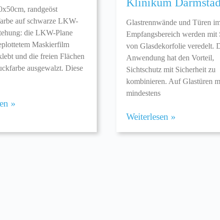
Klinikum Darmstad
0x50cm, randgeöst
farbe auf schwarze LKW-
Glastrennwände und Türen i
stehung: die LKW-Plane
Empfangsbereich werden mit S
eplottetem Maskierfilm
von Glasdekorfolie veredelt. 
klebt und die freien Flächen
Anwendung hat den Vorteil,
uckfarbe ausgewalzt. Diese
Sichtschutz mit Sicherheit zu
kombinieren. Auf Glastüren 
mindestens
sen »
Weiterlesen »