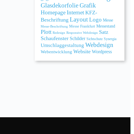
Grafik
Glasdekorfolie
Homepage
Internet
KFZ-
Layout
Logo
Beschriftung
Messe
Messe Frankfurt
Messestand
Messe-Beschriftung
Plott
Satz
Redesign
Responsive Webdesign
Schaufenster
Schilder
Sichtschutz
Synergia
Webdesign
Umschlaggestaltung
Website
Webentwicklung
Wordpress