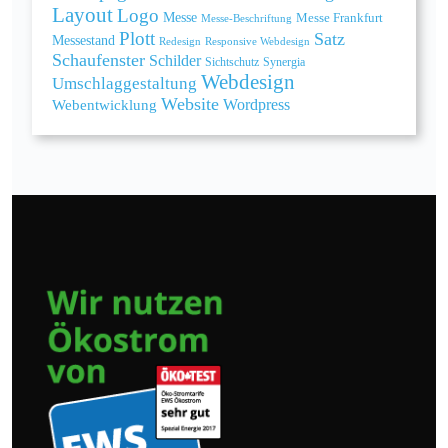
Layout
Logo
Messe
Messe Frankfurt
Messe-Beschriftung
Plott
Satz
Messestand
Redesign
Responsive Webdesign
Schaufenster
Schilder
Sichtschutz
Synergia
Webdesign
Umschlaggestaltung
Website
Webentwicklung
Wordpress