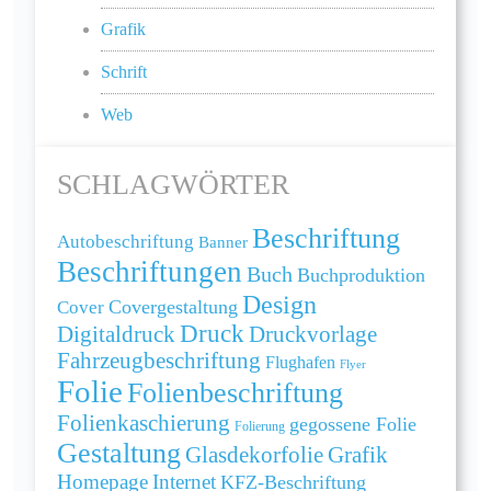
Grafik
Schrift
Web
SCHLAGWÖRTER
Beschriftung
Autobeschriftung
Banner
Beschriftungen
Buch
Buchproduktion
Design
Cover
Covergestaltung
Druck
Digitaldruck
Druckvorlage
Fahrzeugbeschriftung
Flughafen
Flyer
Folie
Folienbeschriftung
Folienkaschierung
gegossene Folie
Folierung
Gestaltung
Grafik
Glasdekorfolie
Homepage
Internet
KFZ-Beschriftung