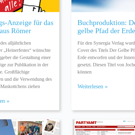
gs-Anzeige für das
Buchproduktion: D
aus Römer
gelbe Pfad der Erd
des alljährlichen
Für den Synergia Verlag wurd
r „Heinerfestes“ wünschte
Cover des Titels Der Gelbe Pf
ggeber die Gestaltung einer
Erde entworfen und der Innent
ge zur Publikation in der
gesetzt. Diesen Titel von Joc
e. Großflächige
können
en und die Verwendung des
Weiterlesen »
-Maskottchens ziehen
sen »