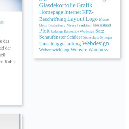
Grafik
Glasdekorfolie
Homepage
Internet
KFZ-
Layout
Logo
Beschriftung
Messe
er
Messe Frankfurt
Messestand
Messe-Beschriftung
e
Plott
Satz
Redesign
Responsive Webdesign
Schaufenster
Schilder
Sichtschutz
Synergia
e das
Webdesign
Umschlaggestaltung
ad der
Website
Webentwicklung
Wordpress
eil
hen Rubik