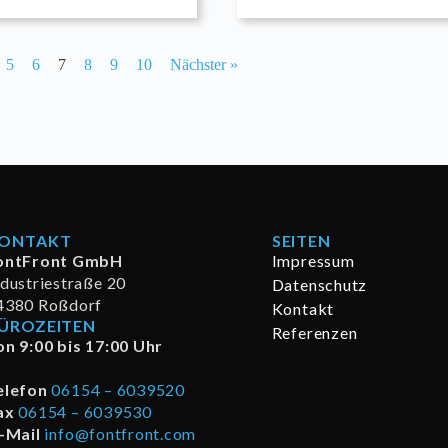
5
6
7
8
9
10
Nächster »
ONTAKT
SEITEN
ontFront GmbH
Impressum
ndustriestraße 20
Datenschutz
4380 Roßdorf
Kontakt
ÜROZEITEN
Referenzen
on 9:00 bis 17:00 Uhr
elefon
06154 – 6039520
ax
06154 – 6039530
 -Mail
info@fontfront.com