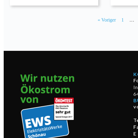
« Voriger
1
…
K
F
I
6
B
v
T
F
E