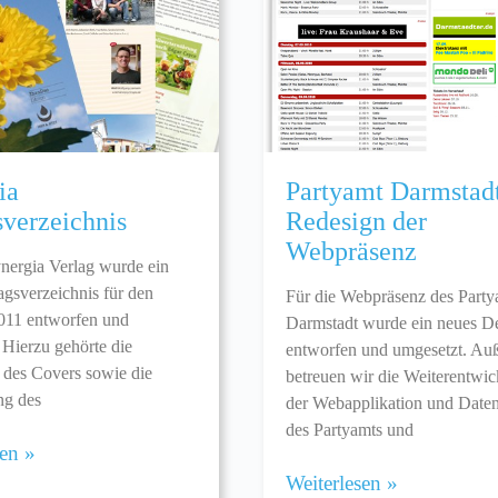
ia
Partyamt Darmstad
sverzeichnis
Redesign der
Webpräsenz
nergia Verlag wurde ein
agsverzeichnis für den
Für die Webpräsenz des Party
011 entworfen und
Darmstadt wurde ein neues D
 Hierzu gehörte die
entworfen und umgesetzt. Au
 des Covers sowie die
betreuen wir die Weiterentwi
ng des
der Webapplikation und Date
des Partyamts und
sen »
Weiterlesen »