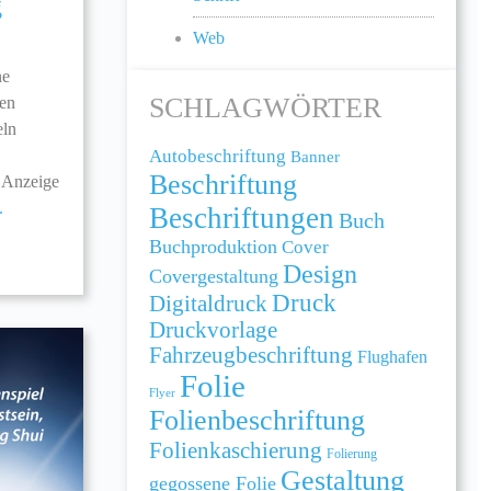
g
Web
ne
SCHLAGWÖRTER
den
eln
Autobeschriftung
Banner
Beschriftung
e Anzeige
.
Beschriftungen
Buch
Buchproduktion
Cover
Design
Covergestaltung
Druck
Digitaldruck
Druckvorlage
Fahrzeugbeschriftung
Flughafen
Folie
Flyer
Folienbeschriftung
Folienkaschierung
Folierung
Gestaltung
gegossene Folie