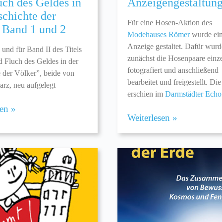
uch des Geldes in
Anzeigengestaltun
schichte der
Für eine Hosen-Aktion des
 Band 1 und 2
Modehauses Römer
wurde ei
Anzeige gestaltet. Dafür wur
 und für Band II des Titels
zunächst die Hosenpaare einz
 Fluch des Geldes in der
fotografiert und anschließend
 der Völker”, beide von
bearbeitet und freigestellt. Di
arz, neu aufgelegt
erschien im
Darmstädter Echo
sen »
Weiterlesen »