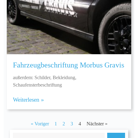
Fahrzeugbeschriftung Morbus Gravis
außerdem: Schilder, Bekleidung,
Schaufensterbeschriftung
Weiterlesen »
« Voriger
1
2
3
4
Nächster »