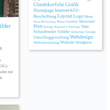
Grafik
Glasdekorfolie
Homepage
Internet
KFZ-
Layout
Logo
Beschriftung
Messe
Messe Frankfurt
Messestand
Messe-Beschriftung
lder
Plott
Satz
Redesign
Responsive Webdesign
Schaufenster
Schilder
Sichtschutz
Synergia
Webdesign
Umschlaggestaltung
Website
Webentwicklung
Wordpress
dt
s
(ESG)
kehrt mit
ls