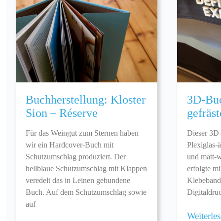
Buchherstellung: Kloster
3D-Buc
Sion – Réserve
gefrä
Für das Weingut zum Sternen haben
Dieser 3D-
wir ein Hardcover-Buch mit
Plexiglas-ä
Schutzumschlag produziert. Der
und matt-w
hellblaue Schutzumschlag mit Klappen
erfolgte mi
veredelt das in Leinen gebundene
Klebeband 
Buch. Auf dem Schutzumschlag sowie
Digitaldru
auf
Weiterle