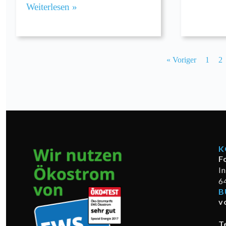
Weiterlesen »
« Voriger
1
2
K
F
I
6
B
v
T