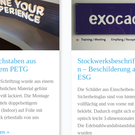
hstaben aus
Stockwerksbeschri
stem PETG
n – Beschilderung 
ESG
Schriftzug wurde aus einem
hnlichen Material gefräst
Die Schilder aus Einscheiben-
eiß lackiert. Die Montage
Sicherheitsglas sind von hinte
ttels doppelseitigem
vollflächig und von vorne mi
(Indoor) auf Folie mit
beklebt. Dadurch ergibt sich e
ck (ebenfalls von uns
optisch leicht 3-dimensionaler
Die Edelstahlwandabstandshal
sen »
wurden