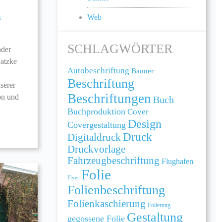
n
Web
SCHLAGWÖRTER
nder
atzke
Autobeschriftung
Banner
Beschriftung
nserer
Beschriftungen
ion und
Buch
Buchproduktion
Cover
Design
Covergestaltung
Druck
Digitaldruck
Druckvorlage
Fahrzeugbeschriftung
Flughafen
Folie
Flyer
Folienbeschriftung
Folienkaschierung
Folierung
Gestaltung
gegossene Folie