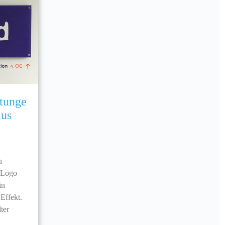
ftunge
aus
n
t Logo
in
 Effekt.
ter