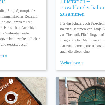
pia
Illustration –
Froschkinder halte
line-Shop Syntropia.de
zusammen
minimalistisches Redesign
und die Templates für
Für das Kinderbuch Froschki
ne Bildschirm-Ansichten
halten zusammen von Tanja G
 Die Webseite wurde
zur Thematik Flüchtlinge und
sowie benutzerfreundlicher
Integration hat Mario, einer u
t und gestaltet. Auf
Auszubildenden, die Illustrat
auch die allgemeine
sen »
Weiterlesen »