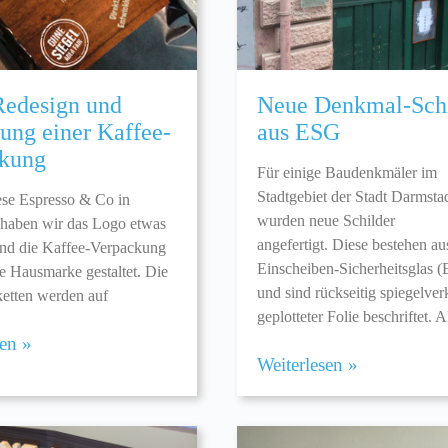
edesign und
Neue Denkmal-Schi
tung einer Kaffee-
aus ESG
kung
Für einige Baudenkmäler im
Stadtgebiet der Stadt Darmsta
ese Espresso & Co in
wurden neue Schilder
haben wir das Logo etwas
angefertigt. Diese bestehen au
und die Kaffee-Verpackung
Einscheiben-Sicherheitsglas 
ue Hausmarke gestaltet. Die
und sind rückseitig spiegelver
ketten werden auf
geplotteter Folie beschriftet. A
sen »
Weiterlesen »