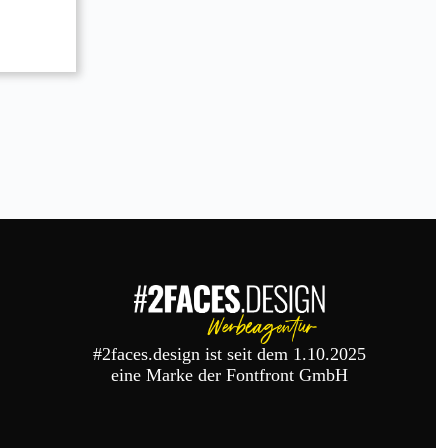
#2faces.design ist seit dem 1.10.2025
eine Marke der Fontfront GmbH