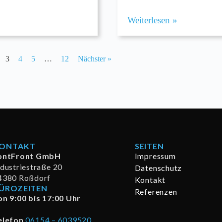
Weiterlesen »
3
4
5
…
12
Nächster »
ONTAKT
SEITEN
ontFront GmbH
Impressum
ndustriestraße 20
Datenschutz
4380 Roßdorf
Kontakt
ÜROZEITEN
Referenzen
on 9:00 bis 17:00 Uhr
elefon
06154 – 6039520