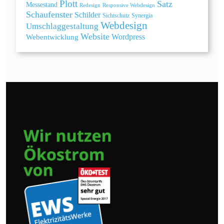
Plott
Satz
Messestand
Redesign
Responsive Webdesign
Schaufenster
Schilder
Sichtschutz
Synergia
Webdesign
Umschlaggestaltung
Website
Webentwicklung
Wordpress