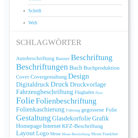
Schrift
Web
SCHLAGWÖRTER
Beschriftung
Autobeschriftung
Banner
Beschriftungen
Buch
Buchproduktion
Design
Cover
Covergestaltung
Druck
Digitaldruck
Druckvorlage
Fahrzeugbeschriftung
Flughafen
Flyer
Folie
Folienbeschriftung
Folienkaschierung
gegossene Folie
Folierung
Gestaltung
Grafik
Glasdekorfolie
Homepage
Internet
KFZ-Beschriftung
Layout
Logo
Messe
Messe Frankfurt
Messe-Beschriftung