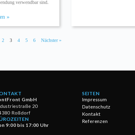
ndung verwendbar sind.
sen »
2
3
4
5
6
Nächster »
ONTAKT
SEITEN
ontFront GmbH
Impressum
ndustriestraße 20
Datenschutz
4380 Roßdorf
Kontakt
ÜROZEITEN
Referenzen
on 9:00 bis 17:00 Uhr