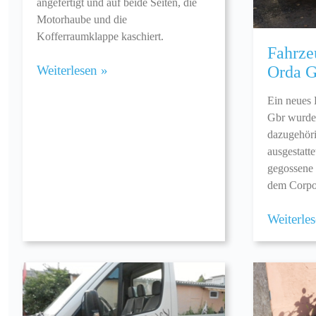
angefertigt und auf beide Seiten, die
Motorhaube und die
Kofferraumklappe kaschiert.
Fahrze
Weiterlesen »
Orda G
Ein neues 
Gbr wurde 
dazugehöri
ausgestatt
gegossene 
dem Corpo
Weiterle