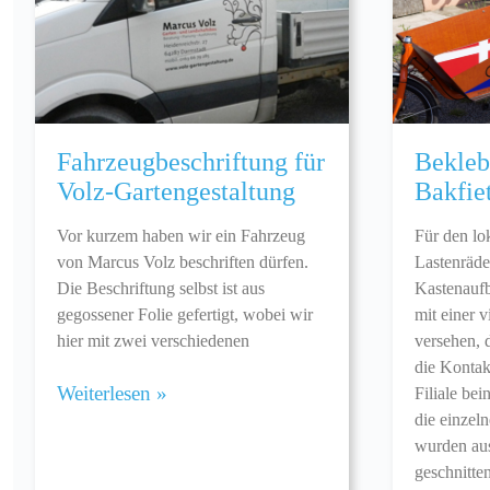
Fahrzeugbeschriftung für
Bekleb
Volz-Gartengestaltung
Bakfie
Vor kurzem haben wir ein Fahrzeug
Für den lo
von Marcus Volz beschriften dürfen.
Lastenräde
Die Beschriftung selbst ist aus
Kastenaufb
gegossener Folie gefertigt, wobei wir
mit einer 
hier mit zwei verschiedenen
versehen, 
die Kontak
Weiterlesen »
Filiale bei
die einzel
wurden aus
geschnitten