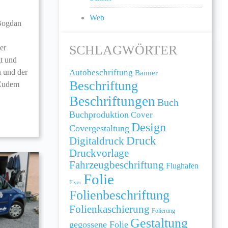
Web
Bogdan
SCHLAGWÖRTER
er
gt und
Autobeschriftung
n und der
Banner
Beschriftung
 Zudem
Beschriftungen
Buch
Buchproduktion
Cover
Design
Covergestaltung
Druck
Digitaldruck
Druckvorlage
Fahrzeugbeschriftung
Flughafen
Folie
Flyer
Folienbeschriftung
Folienkaschierung
Folierung
Gestaltung
gegossene Folie