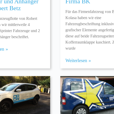
er und Anhänger
Firma BK
bert Betz
Für das Firmenfahrzeug von 
Kolasa haben wir eine
hrzeugflotte von Robert
Fahrzeugbeschriftung inklusiv
 wir mittlerweile 4
grafischer Elemente angeferti
printer Fahrzeuge und 2
diese auf beide Fahrzeugseite
änger beschriftet.
Kofferraumklappe kaschiert.
wurde
sen »
Weiterlesen »