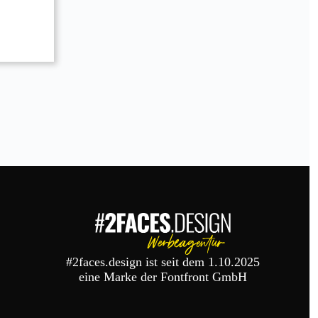
#2faces.design ist seit dem 1.10.2025
eine Marke der Fontfront GmbH