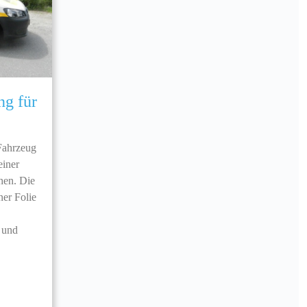
ng für
Fahrzeug
einer
ehen. Die
ner Folie
d und