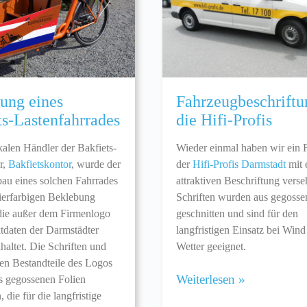
ung eines
Fahrzeugbeschriftu
ts-Lastenfahrrades
die Hifi-Profis
kalen Händler der Bakfiets-
Wieder einmal haben wir ein 
r,
Bakfietskontor
, wurde der
der
Hifi-Profis Darmstadt
mit 
au eines solchen Fahrrades
attraktiven Beschriftung vers
vierfarbigen Beklebung
Schriften wurden aus gegosse
die außer dem Firmenlogo
geschnitten und sind für den
tdaten der Darmstädter
langfristigen Einsatz bei Win
nhaltet. Die Schriften und
Wetter geeignet.
nen Bestandteile des Logos
Weiterlesen »
 gegossenen Folien
, die für die langfristige