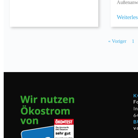
Außenanwe
Weiterle
« Voriger
1
K
F
I
6
B
v