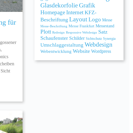
Grafik
Glasdekorfolie
Homepage
Internet
KFZ-
Layout
Logo
Beschriftung
Messe
ng für
Messe Frankfurt
Messestand
Messe-Beschriftung
Plott
Satz
Redesign
Responsive Webdesign
Schaufenster
Schilder
Sichtschutz
Synergia
egossener
Webdesign
Umschlaggestaltung
,
Website
Webentwicklung
Wordpress
onics
Scheiben
 Sicht